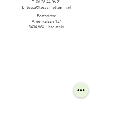
T.
06 26 44 06 21
E.
tessa@tessalniettemin.nl
Postadres:
Amerikalaan 137
3404 WX IJsselstein
MEER
Algemene voorwaarden