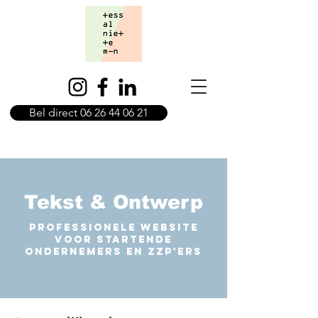
Bel direct 06 26 44 06 21
Tekst & Ontwerp
Professionele website
voor startende
ondernemers en zzp'ers