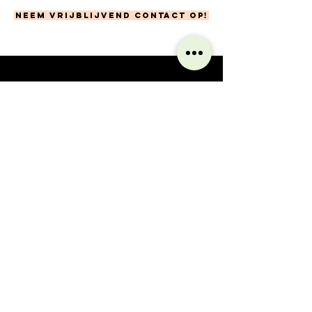
Neem vrijblijvend contact op!
Wat ze zeggen...
'Ik vind het super knap, mooi, fijn
en bijzonder dat Tessa vanuit een
interview zo'n goede tekst schrijft, waarin
ik mijzelf, mijn bedrijf en mijn motto kan
vinden! Tessa kan zich goed inleven!'
Cora Lekkerkerker
Cora Coaching