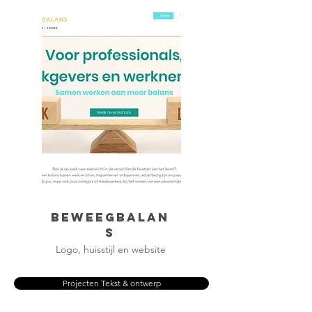
Beweegbalan
s
Logo, huisstijl en website
Projecten Tekst & ontwerp